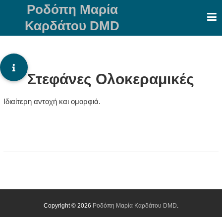
Skip
Ροδόπη Μαρία
to
Καρδάτου DMD
content
Στεφάνες Ολοκεραμικές
Ιδιαίτερη αντοχή και ομορφιά.
Copyright © 2026
Ροδόπη Μαρία Καρδάτου DMD
.