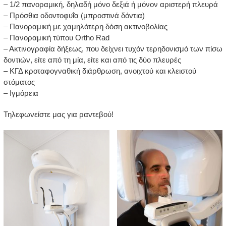
– 1/2 πανοραμική, δηλαδή μόνο δεξιά ή μόνον αριστερή πλευρά
– Πρόσθια οδοντοφυΐα (μπροστινά δόντια)
– Πανοραμική με χαμηλότερη δόση ακτινοβολίας
– Πανοραμική τύπου Ortho Rad
– Aκτινογραφία δήξεως, που δείχνει τυχόν τερηδονισμό των πίσω
δοντιών, είτε από τη μία, είτε και από τις δύο πλευρές
– ΚΓΔ κροταφογναθική διάρθρωση, ανοιχτού και κλειστού
στόματος
– Ιγμόρεια
Τηλεφωνείστε μας για ραντεβού!