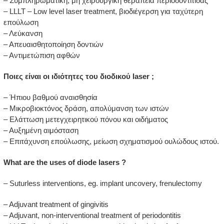
– Συμπληρωματική, μη χειρουργική θεραπεία περιοδοντίτιδας
– LLLT – Low level laser treatment, βιοδιέγερση για ταχύτερη
επούλωση
– Λεύκανση
– Απευαισθητοποίηση δοντιών
– Αντιμετώπιση αφθών
Ποιες είναι οι ιδιότητες του διοδικού laser ;
– Ήπιου βαθμού αναισθησία
– Μικροβιοκτόνος δράση, απολύμανση των ιστών
– Ελάττωση μετεγχειρητικού πόνου και οιδήματος
– Αυξημένη αιμόσταση
– Επιτάχυνση επούλωσης, μείωση σχηματισμού ουλώδους ιστού.
What are the uses of diode lasers ?
– Suturless interventions, eg. implant uncovery, frenulectomy
– Adjuvant treatment of gingivitis
– Adjuvant, non-interventional treatment of periodontitis