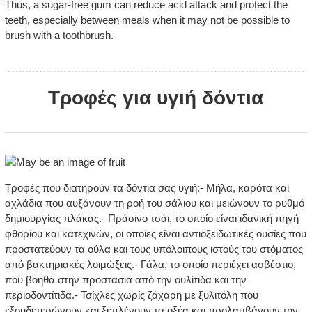
Thus, a sugar-free gum can reduce acid attack and protect the
teeth, especially between meals when it may not be possible to
brush with a toothbrush.
Τροφές για υγιή δόντια
Τροφές που διατηρούν τα δόντια σας υγιή:- Μήλα, καρότα και
αχλάδια που αυξάνουν τη ροή του σάλιου και μειώνουν το ρυθμό
δημιουργίας πλάκας.- Πράσινο τσάι, το οποίο είναι ιδανική πηγή
φθορίου και κατεχινών, οι οποίες είναι αντιοξειδωτικές ουσίες που
προστατεύουν τα ούλα και τους υπόλοιπους ιστούς του στόματος
από βακτηριακές λοιμώξεις.- Γάλα, το οποίο περιέχει ασβέστιο,
που βοηθά στην προστασία από την ουλίτιδα και την
περιοδοντίτιδα.- Τσίχλες χωρίς ζάχαρη με ξυλιτόλη που
εξουδετερώνουν και ξεπλένουν τα οξέα και προλαμβάνουν την