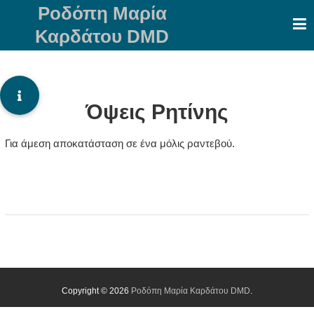
Skip
Ροδόπη Μαρία
to
Καρδάτου DMD
content
Όψεις Ρητίνης
Για άμεση αποκατάσταση σε ένα μόλις ραντεβού.
Copyright © 2026
Ροδόπη Μαρία Καρδάτου DMD
.