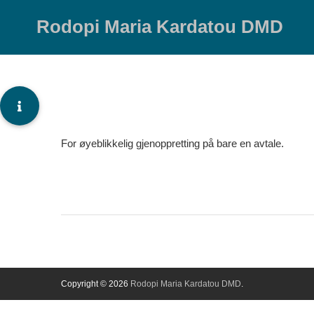
Skip
to
Rodopi Maria Kardatou DMD
content
For øyeblikkelig gjenoppretting på bare en avtale.
Copyright © 2026
Rodopi Maria Kardatou DMD
.